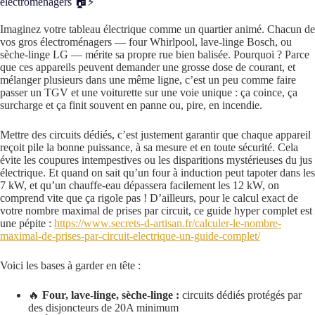
électroménagers 🏠⚡
Imaginez votre tableau électrique comme un quartier animé. Chacun de
vos gros électroménagers — four Whirlpool, lave-linge Bosch, ou
sèche-linge LG — mérite sa propre rue bien balisée. Pourquoi ? Parce
que ces appareils peuvent demander une grosse dose de courant, et
mélanger plusieurs dans une même ligne, c’est un peu comme faire
passer un TGV et une voiturette sur une voie unique : ça coince, ça
surcharge et ça finit souvent en panne ou, pire, en incendie.
Mettre des circuits dédiés, c’est justement garantir que chaque appareil
reçoit pile la bonne puissance, à sa mesure et en toute sécurité. Cela
évite les coupures intempestives ou les disparitions mystérieuses du jus
électrique. Et quand on sait qu’un four à induction peut tapoter dans les
7 kW, et qu’un chauffe-eau dépassera facilement les 12 kW, on
comprend vite que ça rigole pas ! D’ailleurs, pour le calcul exact de
votre nombre maximal de prises par circuit, ce guide hyper complet est
une pépite :
https://www.secrets-d-artisan.fr/calculer-le-nombre-
maximal-de-prises-par-circuit-electrique-un-guide-complet/
Voici les bases à garder en tête :
🔥
Four, lave-linge, sèche-linge :
circuits dédiés protégés par
des disjoncteurs de 20A minimum