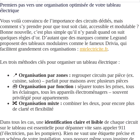
Premiers pas vers une organisation optimisée de votre tableau
électrique
Vous voilà convaincu de l’importance des circuits dédiés, mais
comment s’y prendre pour que tout soit clair, accessible et modulable ?
Bonne nouvelle, c’est plus simple qu’il n’y paraît quand on suit
quelques règles d’or. D’autant que des marques comme Legrand
proposent des tableaux modulaires comme le fameux Drivia, qui
facilitent grandement ces organisations :
mtelectricite.fr
.
Les trois méthodes clés pour organiser un tableau électrique :
📍
Organisation par zones :
regrouper circuits par pièce (ex.
cuisine, salon) – parfait pour maisons avec plusieurs pièces
🧰
Organisation par fonction :
séparer toutes les prises, tous
les éclairages, tous les appareils électroménagers – souvent
privilégié pour appartements
🔀
Organisation mixte :
combiner les deux, pour encore plus
de clarté et flexibilité
Dans tous les cas, une
identification claire et lisible
de chaque circuit
sur le tableau est essentielle pour dépanner vite sans appeler 911
(l’électricien, pas les pompiers). Rien ne vaut une étiquette précise et
un schéma de votre installation, vous pouvez même vous inspirer de