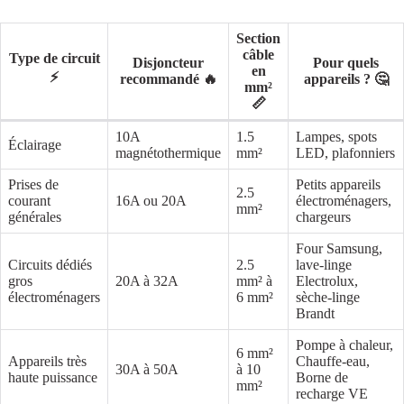
Section
câble
Type de circuit
Disjoncteur
Pour quels
en
⚡
recommandé 🔥
appareils ? 🤔
mm²
📏
10A
1.5
Lampes, spots
Éclairage
magnétothermique
mm²
LED, plafonniers
Prises de
Petits appareils
2.5
courant
16A ou 20A
électroménagers,
mm²
générales
chargeurs
Four Samsung,
Circuits dédiés
2.5
lave-linge
gros
20A à 32A
mm² à
Electrolux,
électroménagers
6 mm²
sèche-linge
Brandt
Pompe à chaleur,
6 mm²
Appareils très
Chauffe-eau,
30A à 50A
à 10
haute puissance
Borne de
mm²
recharge VE